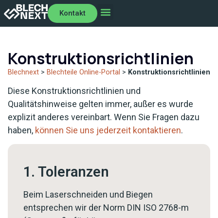
Kontakt
Machine-as-a-Service
Blechteile Online-Portal
Blech-Know-how
Über Blechnext
Kontakt
Angebotsportal
Konstruktionsrichtlinien
Blechnext
>
Blechteile Online-Portal
>
Konstruktionsrichtlinien
Diese Konstruktionsrichtlinien und
Qualitätshinweise gelten immer, außer es wurde
explizit anderes vereinbart. Wenn Sie Fragen dazu
haben,
können Sie uns jederzeit kontaktieren
.
1. Toleranzen
Beim Laserschneiden und Biegen
entsprechen wir der Norm DIN ISO 2768-m